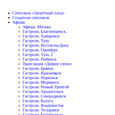
Перейти
к
Спектакль «Запретный плод»
содержимому
Создатели спектакля
Афиша
Афиша. Москва
Гастроли. Благовещенск.
Гастроли. Хабаровск
Гастроли. Тула
Гастроли. Ростов-на-Дону
Гастроли. Оренбург.
Гастроли. Тула. 2
Гастроли. Рыбинск.
Трансляция «Доброе слово»
Гастроли. Брянск.
Гастроли. Красноярск
Гастроли. Норильск
Гастроли. Мурманск
Гастроли. Новый Уренгой
Гастроли. Архангельск
Гастроли. Северодвинск
Гастроли. Калуга
Гастроли. Владивосток
Гастроли. Уссурийск
Гастроли. Биробиджан